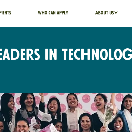
pients
Who can apply
About us⮟
aders in Technolog