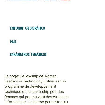
Fondo gratuito
2023
COHORTES
Enfoque geográfico
ASIE & PACIFIQUE
País
Nepal
Parámetros temáticos
ÉDUCATION ET FORMATION;
MODÈLES ET RÉSEAUX
Le projet Fellowship de Women
Leaders in Technology Butwal est un
programme de développement
technique et de leadership pour les
femmes qui poursuivent des études en
informatique. La bourse permettra aux