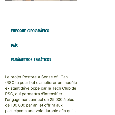
Fondo gratuito
2023
COHORTES
Enfoque geográfico
LATAM & CARAÏBES
País
Trinidad y Tobago
Parámetros temáticos
MODÈLES ET RÉSEAUX
Le projet Restore A Sense of I Can
(RSC) a pour but d'améliorer un modèle
existant développé par le Tech Club de
RSC, qui permettra d'intensifier
l'engagement annuel de 25 000 à plus
de 100 000 par an, et offrira aux
participants une voie durable afin qu'ils