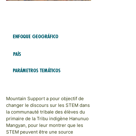
Fondo gratuito
2023
COHORTES
Enfoque geográfico
ASIE & PACIFIQUE
País
Philippines
Parámetros temáticos
ÉDUCATION ET FORMATION
PLAIDOYER ET SENSIBILISATION
Mountain Support a pour objectif de
changer le discours sur les STEM dans
la communauté tribale des élèves du
primaire de la Tribu indigène Hanunuo
Mangyan, pour leur montrer que les
STEM peuvent être une source