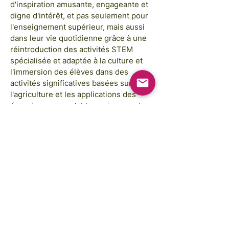
d'inspiration amusante, engageante et
digne d'intérêt, et pas seulement pour
l'enseignement supérieur, mais aussi
dans leur vie quotidienne grâce à une
réintroduction des activités STEM
spécialisée et adaptée à la culture et
l'immersion des élèves dans des
activités significatives basées sur
l'agriculture et les applications des
énergies renouvelables qui peuvent
avoir un impact immédiat sur leur vie
quotidienne.
Las imágenes son cortesía de:
Annie Spratt, Rahabi Khan, GAP Sri Lanka,
GAP Camboya
Las ilustraciones del Fondo FREE
STEM son cortesía de:
Traci Yoshiyama