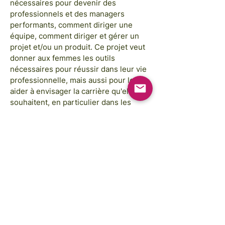
nécessaires pour devenir des
professionnels et des managers
performants, comment diriger une
équipe, comment diriger et gérer un
projet et/ou un produit. Ce projet veut
donner aux femmes les outils
nécessaires pour réussir dans leur vie
professionnelle, mais aussi pour les
aider à envisager la carrière qu'elles
souhaitent, en particulier dans les
compétences de gestion (qui peuvent
être utilisées pour diriger une équipe,
un projet, un produit).
Las imágenes son cortesía de:
Annie Spratt, Rahabi Khan, GAP Sri Lanka,
GAP Camboya
Las ilustraciones del Fondo FREE
STEM son cortesía de: