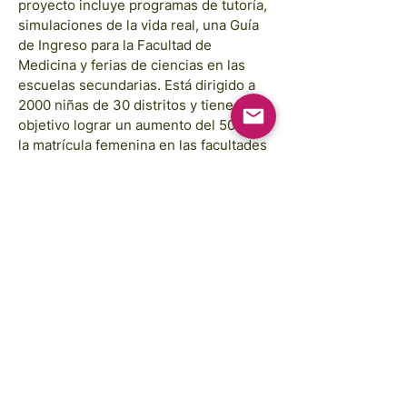
proyecto incluye programas de tutoría,
simulaciones de la vida real, una Guía
de Ingreso para la Facultad de
Medicina y ferias de ciencias en las
escuelas secundarias. Está dirigido a
2000 niñas de 30 distritos y tiene como
objetivo lograr un aumento del 50% en
la matrícula femenina en las facultades
de medicina de Ruanda para el próximo
año académico.
Las imágenes son cortesía de:
Annie Spratt, Rahabi Khan, GAP Sri Lanka,
GAP Camboya
Las ilustraciones del Fondo FREE
STEM son cortesía de:
Traci Yoshiyama
Derechos de autor © 2025