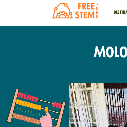
Destin
Molo