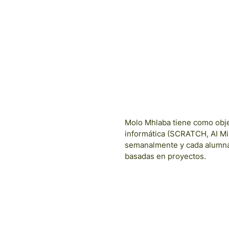
2023
COHO
S
Molo Mhlaba tiene como obje
informática (SCRATCH, AI Mi
semanalmente y cada alumna 
basadas en proyectos.