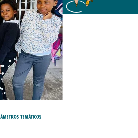
rámetros temáticos
ucación y Formación;
rreras