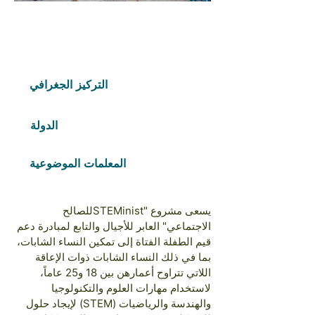
Fondo gratuito
2023
COHORTES
التركيز الجغرافي
Africa
الدولة
Nigeria
المعلمات الموضوعية
التعليم والتدريب;وظائف
يسعى مشروع "STEMinistللصالح
الاجتماعي" العابر للأجيال والتابع لمبادرة دعم
قيم الطفلة الفتاة إلى تمكين النساء الشابات،
بما في ذلك النساء الشابات ذوات الإعاقة
اللاتي تتراوح أعمارهن بين 18 و25 عاماً،
لاستخدام مهارات العلوم والتكنولوجيا
والهندسة والرياضيات (STEM) لإيجاد حلول