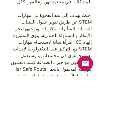
للمشكلات في مجتمعاتهن وعالمهن ككل.
حيث يهدف إلى سد الفجوة في مهارات
STEM عن طريق تنوير عقول الفتيات
الشابات المتأثرات بالأزمات وتوجيهها نحو
الابتكار والمساواة الجندرية. ينوي المشروع
إلهام 100 امرأة شابة لاستخدام مهارات
STEM مع التركيز على التكنولوجيا لإحداث
تغيير جوهري في مجتمعاتهن، وسيعمل
المشاركون مع خبراء الصناعة لإنشاء تطبيق
للهاتف المحمول باسم "Her Safe Route"
(طريقها الآمن)، وهو تطبيق مُراعي لذوي
الإعاقة مع 4 ميزات فريدة مجتمعة في نظام
واحد؛ منصة عبر الإنترنت، ميزة السرد،
استجابة سريعة للعنف، ومجتمع عبر الإنترنت.
Las imágenes son cortesía de:
Annie Spratt, Rahabi Khan, GAP Sri Lanka,
GAP Camboya