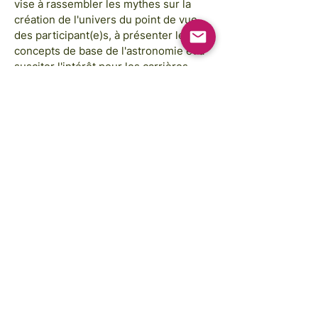
vise à rassembler les mythes sur la
création de l'univers du point de vue
des participant(e)s, à présenter les
concepts de base de l'astronomie et à
susciter l'intérêt pour les carrières
scientifiques.
Images courtesy of:
Annie Spratt, Rahabi Khan, GAP Sri Lanka,
GAP Cambodia
FREE STEM Illustrations courtesy of:
Traci Yoshiyama
Copyright © 2025