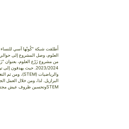
أَطلقت شبكة "كُونْها آسي للنساء 
من مشروع زَرْع العلوم، بعنوان "زَ
2023/2024. حيث يهدفون
والرياضيات (TEM
البرازيل. لذا، ومن خلال العمل ا
STEMوتحسين ظروف عيش مجتمعاتهم في عالمٍ متغير.