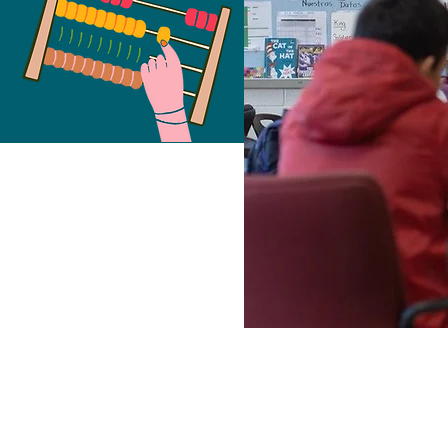
Free Fund
2023
COHO