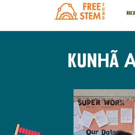
Reci
Kunhã A