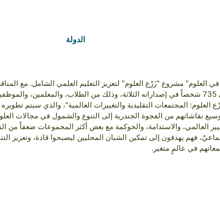
الدولة
Brasil
في العلوم" مشروع "زَرْع العلوم" لتعزيز التعليم العلمي الشامل. مع المن
العلوم، وصل المشروع إلى حوالي 735 شخصاً في إصداراته الثلاثة، وذلك من الطلاب، والمعلمين، 
رْع العلوم: المجتمعات التقليدية والتغييرات العالمية"، والذي سيتم تطويره
 إلى توسيع نقاشاتهم من الفجوة الجندرية إلى التنوع والشمول في مجالات العل
S)، ومن ثم التغيير العالمي، والاستدامة، والحوكمة مع بعض أكثر المجموعات ضعفاً من ا
لجماعيّ، فهم يهدفون إلى تمكين الشبان المحليين ليصبحوا قادة، وتعزيز ال