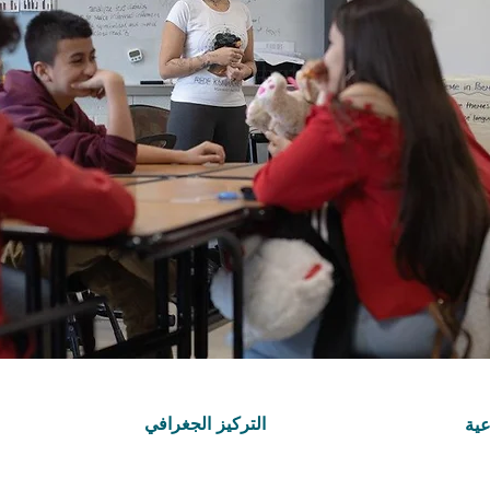
التركيز الجغرافي
عية
ريب
LATAM and Caribbean
RTS