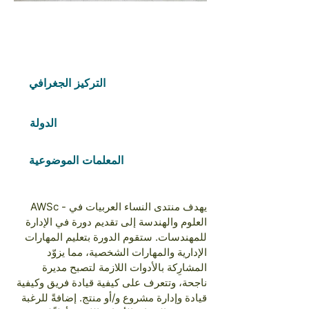
Free Fund
2023
COHORTS
التركيز الجغرافي
Middle East
الدولة
Israel
المعلمات الموضوعية
الثقة والقيادة;التعليم والتدريب
AWSc - يهدف منتدى النساء العربيات في
العلوم والهندسة إلى تقديم دورة في الإدارة
للمهندسات. ستقوم الدورة بتعليم المهارات
الإدارية والمهارات الشخصية، مما يزوّد
المشارِكة بالأدوات اللازمة لتصبح مديرة
ناجحة، وتتعرف على كيفية قيادة فريق وكيفية
قيادة وإدارة مشروع و/أو منتج. إضافةً للرغبة