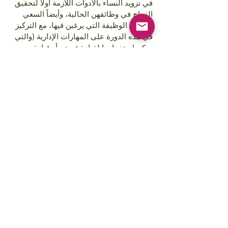
في تزويد النساء بالأدوات اللازمة أولاً لتحقيق
النجاح في وظائفهن الحالية، وأيضاً السعي
لتحقيق الوظيفة التي يرغبن فيها، مع التركيز
في هذه الدورة على المهارات الإدارية (والتي
يمكن استخدامها لقيادة فريق، أو قيادة
مشروع، أو قيادة منتج).
Images courtesy of:
Annie Spratt, Rahabi Khan, GAP Sri Lanka,
GAP Cambodia
FREE STEM Illustrations courtesy of:
Traci Yoshiyama
Copyright © 2025