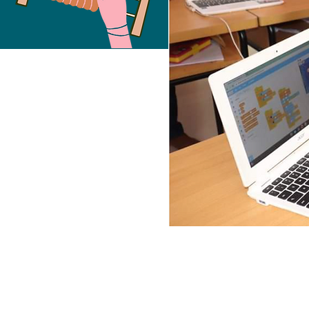
Free Fund
2024
COHO