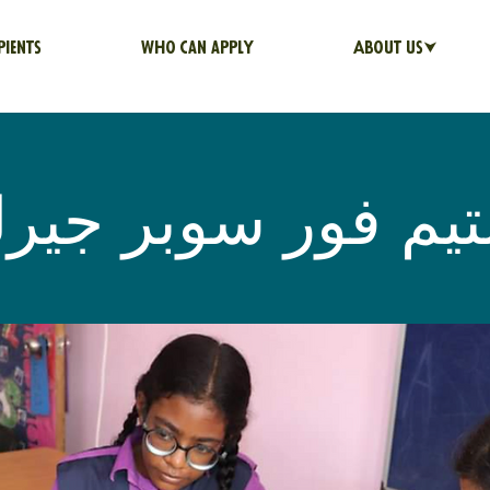
pients
Who can apply
About us⮟
يم فور سوبر جيرل