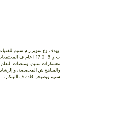
ب ي 8- ً 17 ا عام ف ا
معسكرات ستيم، ومنصات التعلم ون
والمناهج ش المخصصة، واإلرشاد .ي
ستيم ويصبحن قادة ف االبتكار.