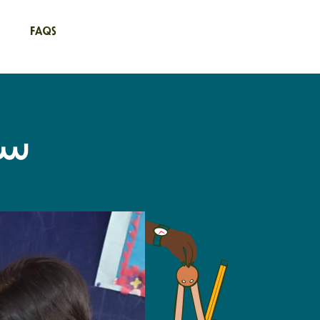
FAQs
ست