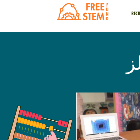
Reci
ز