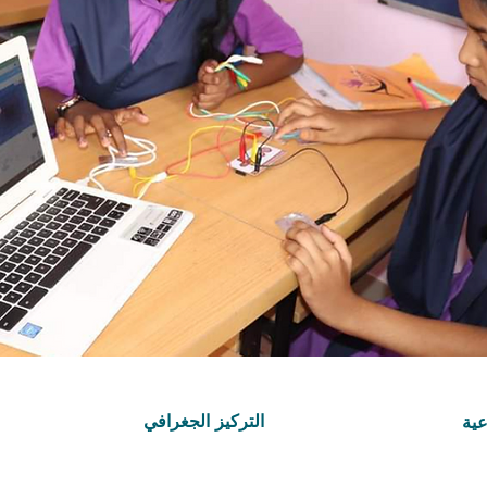
التركيز الجغرافي
عية
Asia and Pacific
RTS