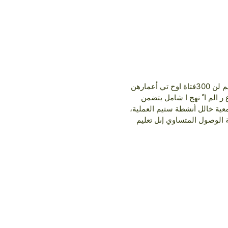
يهدف وع سوبر ر م ستيم للفتيات الخارقات" ي ي الجنس ج يلز "إىل سد الفجوة ب ف تعليم ر مجاالت ستيم لن 300فتاة اوح تي أعمارهن
ع ر الم ا ً نهج ا شامل يتضمن
عية خالل أنشطة ستيم العملية،
 الوصول المتساوي إىل تعليم