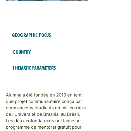
Free Fund
2023
COHORTS
Geographic Focus
LATAM & CARAÏBES
Country
Brésil
Thematic Parameters
MODÈLES ET RÉSEAUX;
CARRIÈRES
Alumna a été fondée en 2019 en tant
que projet communautaire conçu par
deux anciens étudiants en mi- carrière
de l'Université de Brasilia, au Brésil.
Les deux cofondatrices ont lancé un
programme de mentorat gratuit pour