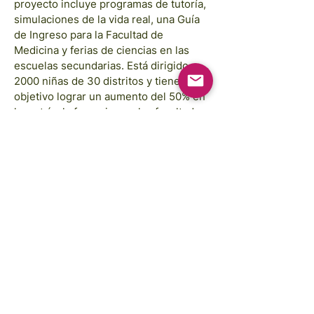
proyecto incluye programas de tutoría,
simulaciones de la vida real, una Guía
de Ingreso para la Facultad de
Medicina y ferias de ciencias en las
escuelas secundarias. Está dirigido a
2000 niñas de 30 distritos y tiene como
objetivo lograr un aumento del 50% en
la matrícula femenina en las facultades
de medicina de Ruanda para el próximo
año académico.
Images courtesy of:
Annie Spratt, Rahabi Khan, GAP Sri Lanka,
GAP Cambodia
FREE STEM Illustrations courtesy of:
Traci Yoshiyama
Copyright © 2025