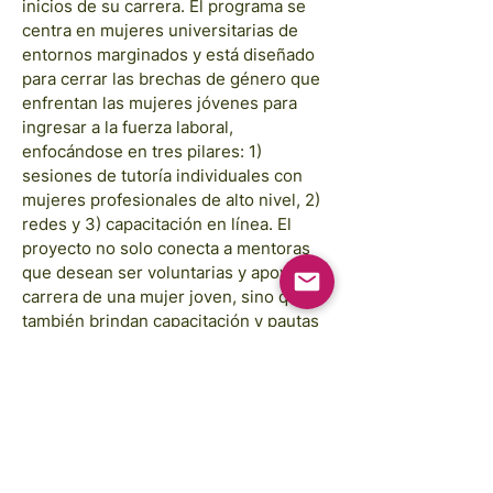
inicios de su carrera. El programa se
centra en mujeres universitarias de
entornos marginados y está diseñado
para cerrar las brechas de género que
enfrentan las mujeres jóvenes para
ingresar a la fuerza laboral,
enfocándose en tres pilares: 1)
sesiones de tutoría individuales con
mujeres profesionales de alto nivel, 2)
redes y 3) capacitación en línea. El
proyecto no solo conecta a mentoras
que desean ser voluntarias y apoyar la
carrera de una mujer joven, sino que
también brindan capacitación y pautas
para cada sesión durante el programa
de 6 meses. Con fondos de Free
STEM, lanzaremos 2 cohortes con un
total de 300 estudiantes en
2023-
2024
.