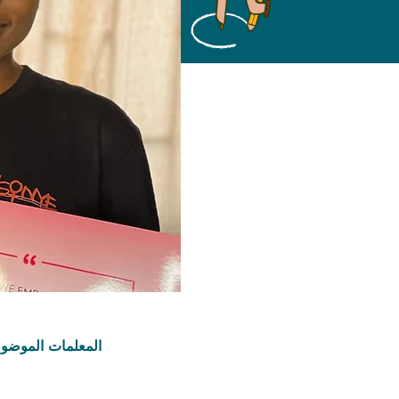
المعلمات الموضو
التعليم والتدريب;نماذج ال
والشب