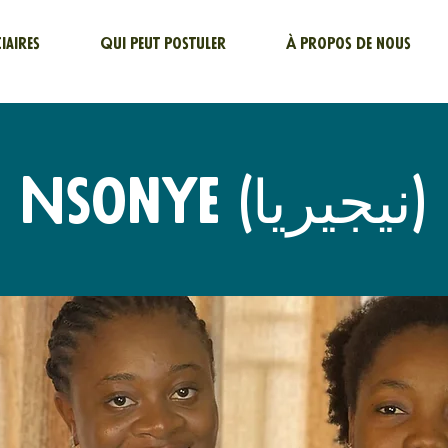
ciaires
Qui peut postuler
À propos de nous
Nsonye (نيجيريا)