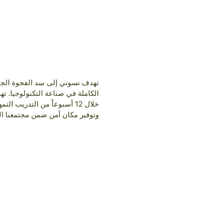
تهدف نسوني إلى سد الفجوة الجندر
خلال 12 أسبوعاً من التدري
وتوفير مكان آمن ضمن مجتمعنا المتنامي (أكثر من 1700 عضو بشكل عام) لبدء رحلاتهن في ص