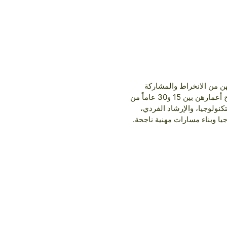
هن من الانخراط والمشاركة
الكاملة في صناعة التكنولوجيا. تهدف الأنشطة ضمن هذا المشروع إلى تمكين وتحفيز 200 فتاة وامرأة تتراوح أعمارهن بين 15 و30 عاماً من
تكنولوجيا، والإرشاد الفردي،