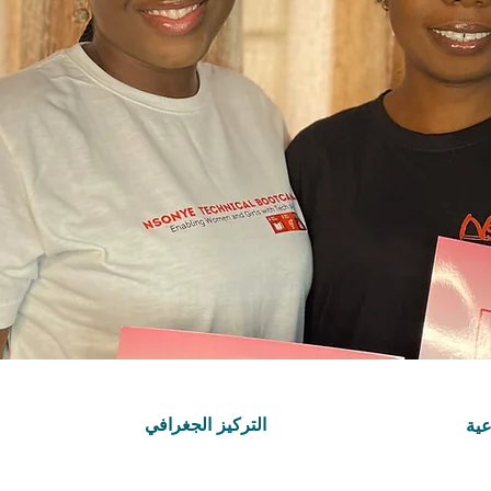
التركيز الجغرافي
عية
دور
Africa
RTS
كة