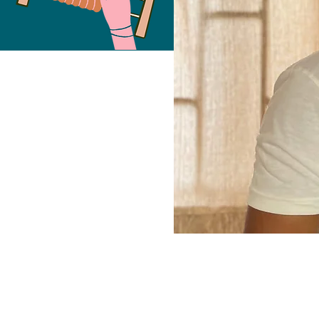
Free Fund
2023
COHO