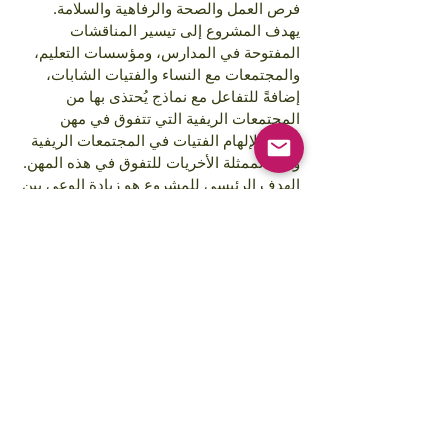
فرص العمل والصحة والرفاهية والسلامة.
يهدف المشروع إلى تيسير المناقشات
المفتوحة في المدارس، ومؤسسات التعليم،
والمجتمعات مع النساء والفتيات الشابات،
إضافةً للتفاعل مع نماذج يُحتذى بها من
المجتمعات الريفية التي تتفوق في مهن
STEMلإلهام الفتيات في المجتمعات الريفية
وغير الممثلة الأخريات للتفوق في هذه المهن.
الهدف الرئيسي للمشروع هو زيادة الوعي بين
النساء والفتيات الشابات، والمجتمعات،
والمؤسسات بأن مهن STEMمتاحة لجميع
الأجناس.
Images courtesy of:
Annie Spratt, Rahabi Khan, GAP Sri Lanka,
GAP Cambodia
FREE STEM Illustrations courtesy of:
Traci Yoshiyama